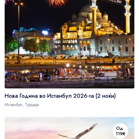
Guests' favourite area
45
Westminster Borough
21
Kensington and Chelsea
78
Oxford Street
679
Нова Година во Истанбул 2026-та (2 ноќи)
Истанбул, Турција
Од
119€