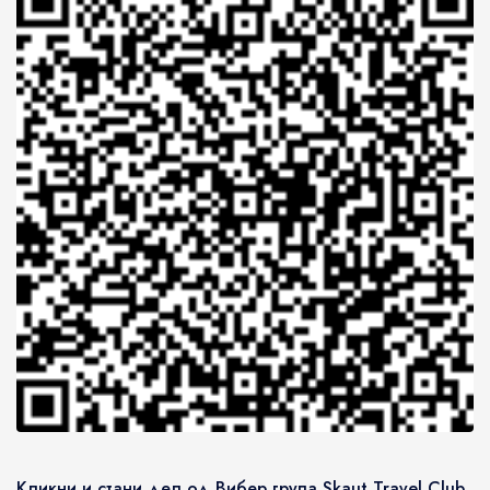
Кликни и стани дел од Вибер група Skaut Travel Club