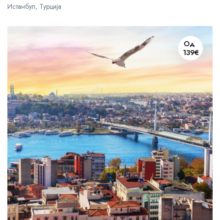
Истанбул, Турција
Од
139€
US$72