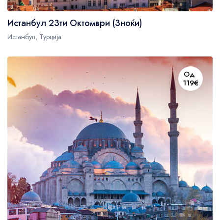
US$72
Истанбул 23ти Октомври (3ноќи)
Истанбул, Турција
US$72
Од
119€