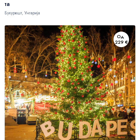
та
Букурешт, Унгарија
Од
229 €
US$72
US$72
US$72