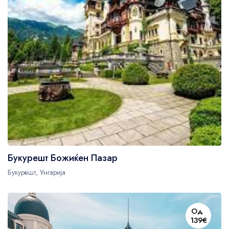
Guests' favourite area
45
Westminster Borough
21
Kensington and Chelsea
78
Oxford Street
679
Букурешт Божиќен Пазар
Букурешт, Унгарија
Од
139€