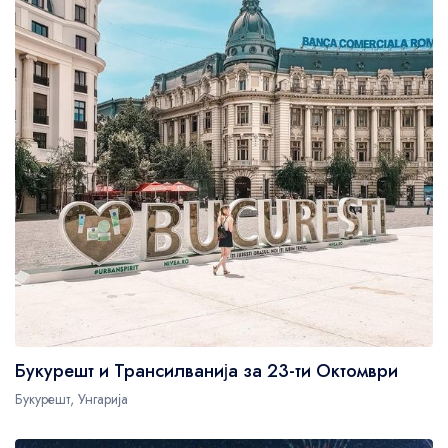
Букурешт и Трансилванија за 23-ти Октомври
Букурешт, Унгарија