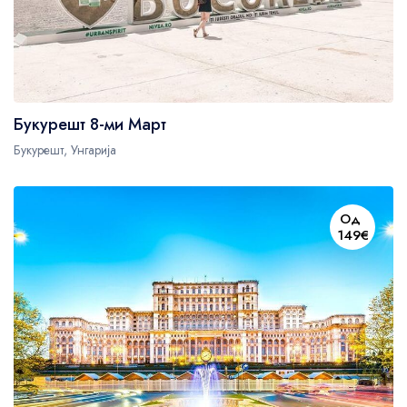
Букурешт 8-ми Март
Букурешт, Унгарија
Од
149€