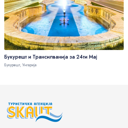
Букурешт и Трансилванија за 24ти Мај
Букурешт, Унгарија