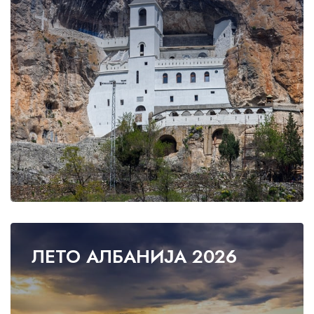
Guests' favourite area
45
Westminster Borough
21
Kensington and Chelsea
78
Oxford Street
679
ЛЕТО АЛБАНИЈА 2026