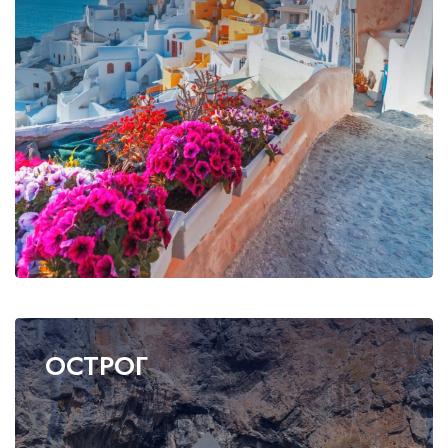
Wonderful 4.5+
45
Very good 4+
21
Good 3.5+
78
Style
Budget
92
Mid-range
45
Luxury
21
Family-friendly
78
Business
679
OСТРОГ
Neighborhood
Central London
92