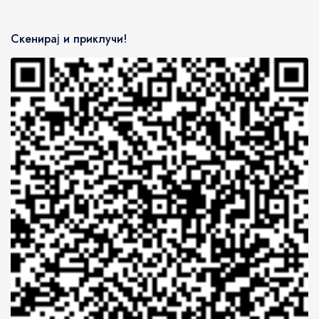
Скенирај и приклучи!