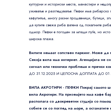
културни и историски места, манастири и недо
Guests' favourite area
45
уживање и разгледување. Пефки има рибарско п
Westminster Borough
21
кафулиња, многу разни продавници, бутици, зл
Kensington and Chelsea
78
да купите свежа риба фатена од локалните риба
Oxford Street
679
одмор. Пефки е погоден за млади луѓе, но ист
широка плажа.
Вилите немаат сопствен паркинг. Може да 
Секоја вила има интернет. Агенцијата не с
сигнал или технички проблеми и пречки ко
ДО 31.12.2025 И ЦЕЛОСНА ДОПЛАТА ДО 01
ВИЛА АКРОТИРИ - ПЕФКИ
Покрај самото ш
вила Акротири. На приземјето има кафе бар
располага со двокреветни студија со помо
собите се со поглед на море, а останатите