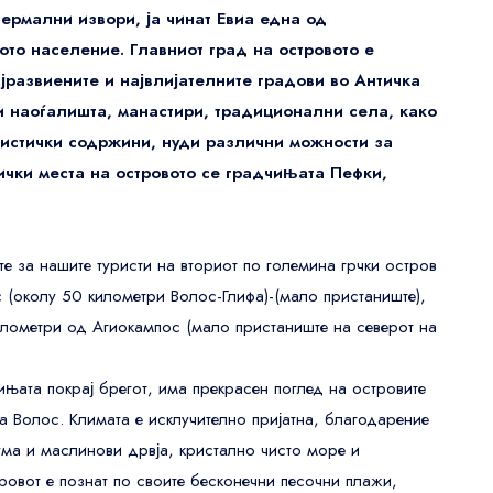
ермални извори, ја чинат Евиа една од
то население. Главниот град на островото е
Great Northern Hotel, a Tribute
јразвиените и највлијателните градови во Античка
Portfolio Hotel, London
ки наоѓалишта, манастири, традиционални села, како
уристички содржини, нуди различни можности за
Exceptional
4.8
US$72
8 nights
3,014 reviews
ички места на островото се градчињата Пефки,
Great Northern Hotel, a Tribute
Portfolio Hotel, London
 за нашите туристи на вториот по големина грчки остров
 (околу 50 километри Волос-Глифа)-(мало пристаниште),
Exceptional
илометри од Агиокампос (мало пристаниште на северот на
4.8
US$72
8 nights
3,014 reviews
њата покрај брегот, има прекрасен поглед на островите
на Волос. Климата е исклучително пријатна, благодарение
ма и маслинови дрвја, кристално чисто море и
ровот е познат по своите бесконечни песочни плажи,