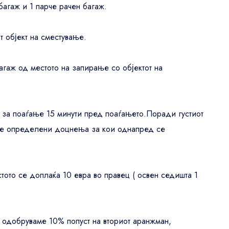
багаж и 1 парче рачен багаж.
 објект на сместување.
багаж од местото на запирање со објектот на
а за поаѓање 15 минути пред поаѓањето.Поради густиот
 се определени доцнења за кои однапред се
тото се доплаќа 10 евра во правец ( освен седишта 1
 одобруваме 10% попуст на вториот аранжман,