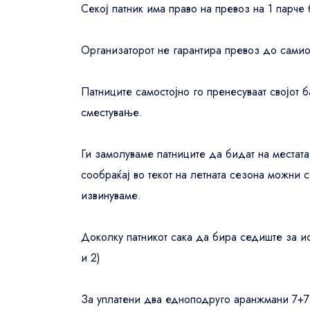
Секој патник има право на превоз на 1 парче 
Организаторот не гарантира превоз до самиот
Патниците самостојно го пренесуваат својот 
сместување.
Ги замолуваме патниците да бидат на местат
сообраќај во текот на летната сезона можни
извинуваме.
Доколку патникот сака да бира седиште за ис
и 2)
За уплатени два едноподруго аранжмани 7+7