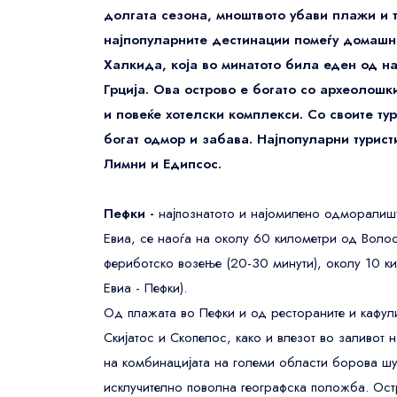
долгата сезона, мноштвото убави плажи и т
Wonderful 4.5+
45
најпопуларните дестинации помеѓу домашно
Very good 4+
21
Халкида, која во минатото била еден од на
Good 3.5+
Грција. Ова острово е богато со археолош
78
и повеќе хотелски комплекси. Со своите т
богат одмор и забава. Најпопуларни турист
Style
Лимни и Едипсос.
Budget
92
Mid-range
45
Пефки -
најпознатото и најомилено одморалиште
Евиа, се наоѓа на околу 60 километри од Волос
Luxury
21
фериботско возење (20-30 минути), околу 10 к
Family-friendly
78
Евиа - Пефки).
Business
679
Од плажата во Пефки и од рестораните и кафули
Скијатос и Скопелос, како и влезот во заливот 
Neighborhood
на комбинацијата на големи области борова шу
исклучително поволна географска положба. Ост
Central London
92