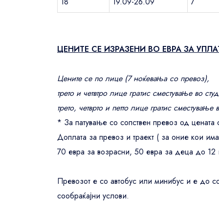
18
19.09-26.09
7
ЦЕНИТЕ СЕ ИЗРАЗЕНИ ВО ЕВРА ЗА УПЛА
Цените се по лице (7 ноќевања со превоз),
трето и четвтро лице гратис сместување во сту
трето, четврто и петто лице гратис сместување 
* За патување со сопствен превоз од цената 
Доплата за превоз и траект ( за оние кои има
70 евра за возрасни, 50 евра за деца до 12
Превозот е со автобус или минибус и е до с
сообраќајни услови.