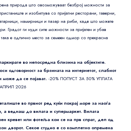
прена природа што овозможуваат безброј можности за
ристаниште и изобилува со пријатни ресторани, таверни,
атарници, намирници и пазар на риби, каде што можете
ри. Градот ги нуди сите можности за пријатен и убав
о така е одлично место за семеен одмор со прекрасна
паркирате во непосредна близина на објектите.
носи одговорност за брзината на интернетот, слабиот
и може да се појават.
-20% ПОПУСТ ЗА 50% УПЛАТА
 АПРИЛ 2026
еталиште во првиот ред куќи покрај море за наоѓа
, а веднаш до вилата и супермаркет.
Вилата
шен кревет или фотеља кои се на прв спрат, дел од
 кон дворот. Секое студио е со комплетно опремена