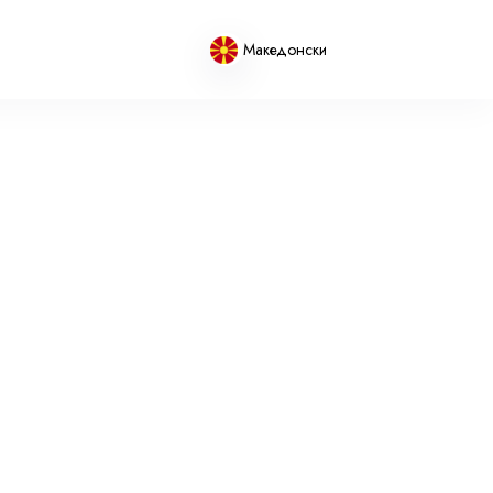
Македонски
Canadian dollar
CAD
- $
Canadian dollar
CAD
- $
Canadian dollar