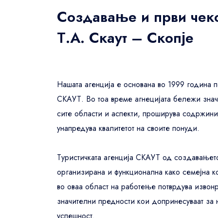
USD
- $
AUD
- $
Создавање и први чек
Amenities
Т.А. Скаут – Скопје
United States dollar
Australi
Breakfast Included
92
USD
- $
AUD
- $
WiFi Included
45
Pool
21
Нашата агенција е основана во 1999 година 
Restaurant
78
СКАУТ. Во тоа време агнецијата бележи знач
Air conditioning
679
сите области и аспекти, проширува содржини
унапредува квалитетот на своите понуди.
Star Rating
Туристичката агенција СКАУТ од создавањет
1
2
3
4
5
организирана и функционална како семејна к
во оваа област на работење потврдува извон
Guest Rating
значителни предности кои допринесуваат за 
Any
успешност.
92