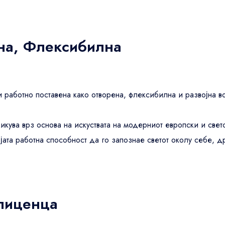
Great Northern Hotel, a Tribute
Portfolio Hotel, London
на, Флексибилна
Exceptional
4.8
US$72
8 nights
3,014 reviews
и работно поставена како отворена, флексибилна и развојна во
Great Northern Hotel, a Tribute
Portfolio Hotel, London
икува врз основа на искуствата на модерниот европски и свет
јата работна способност да го запознае светот околу себе, д
Exceptional
4.8
US$72
8 nights
3,014 reviews
лиценца