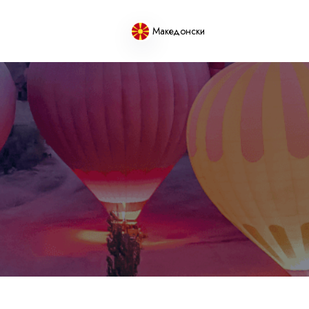
Македонски
Canadian dollar
CAD
- $
Canadian dollar
CAD
- $
Canadian dollar