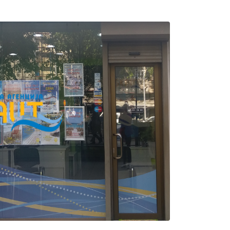
CAD
- $
Canadian dollar
CAD
- $
US$72