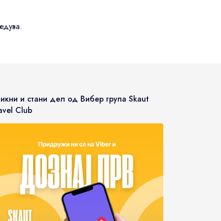
седува.
икни и стани дел од Вибер група Skaut
avel Club