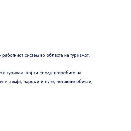
US$72
US$72
 работниот систем во областа на туризмот.
US$72
ски туризам, кој ги следи потребите на
руги земји, народи и луѓе, неговите обичаи,