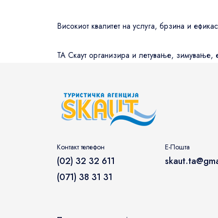
Guests' favourite area
45
Високиот квалитет на услуга, брзина и ефикас
Westminster Borough
21
Kensington and Chelsea
78
ТА Скаут организира и летување, зимување, е
Oxford Street
679
Контакт телефон
Е-Пошта
(02) 32 32 611
skaut.ta@gma
(071) 38 31 31