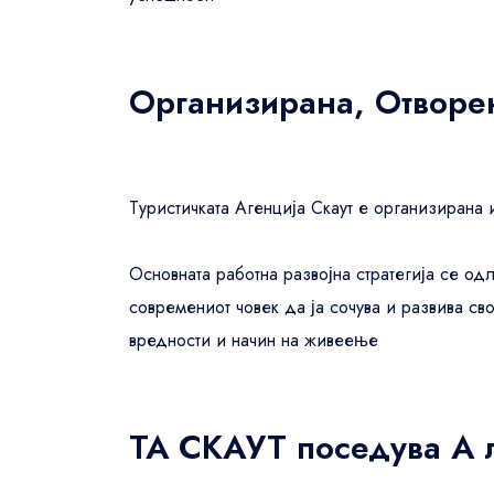
Wonderful 4.5+
45
Very good 4+
21
Организирана, Отворе
Good 3.5+
78
Style
Туристичката Агенција Скаут е организирана 
Budget
92
Mid-range
45
Основната работна развојна стратегија се одл
Luxury
21
современиот човек да ја сочува и развива сво
Family-friendly
78
вредности и начин на живеење
Business
679
ТА СКАУТ поседува А 
Neighborhood
Central London
92