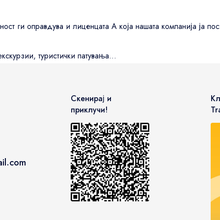
ност ги оправдува и лиценцата А која нашата компанија ја по
кскурзии, туристички патувања...
Скенирај и
Кл
приклучи!
Tr
il.com