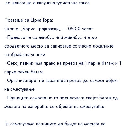
-во цената не е вклучена туристичка такса
US$72
Поаѓање за Црна Гора:
Скопје ,,Борис Трајковски,, – 05.00 часот
- Превозот е со автобус или минибус и е до
US$72
соодветното место за запирање согласно локалните
сообраќајни услови.
- Секој патник има право на превоз на 1 парче багаж и 1
US$72
парче рачен багаж.
- Организаторот не гарантира превоз до самиот објект
на сместување.
- Патниците самостојно го пренесуваат својот багаж од
местото на запирање со објектот на сместување.
Ги замолуваме патниците да бидат на местата за