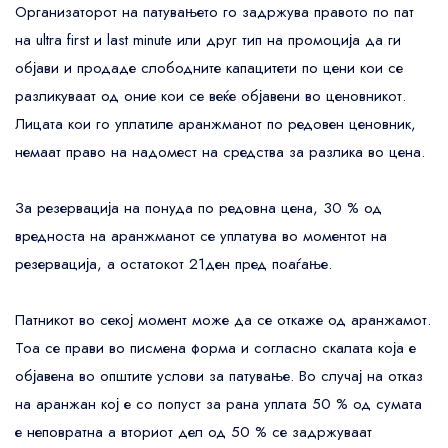
Организаторот на патувањето го задржува правото по пат
на ultra first и last minute или друг тип на промоција да ги
објави и продаде слободните капацитети по цени кои се
разликуваат од оние кои се веќе објавени во ценовникот.
Лицата кои го уплатиле аранжманот по редовен ценовник,
немаат право на надомест на средства за разлика во цена.
За резервација на понуда по редовна цена, 30 % од
вредноста на аранжманот се уплатува во моментот на
резервација, а остатокот 21ден пред поаѓање.
Патникот во секој момент може да се откаже од аранжамот.
Тоа се прави во писмена форма и согласно скалата која е
објавена во општите услови за патување. Во случај на отказ
на аранжан кој е со попуст за рана уплата 50 % од сумата
е неповратна а вториот дел од 50 % се задржуваат