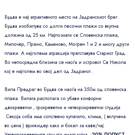
Будва е нај атрактивното место на Јадранскиот брег.
Будва изобилува со долги песочни плажи со вкупна
должина од 25 км. Најпознати се Словенска плажа,
Милочер, Пржно, Каменово, Могрен 1 и 2 и многу други
плажи. А најголема атракција претставува Стариот Град.
Во непосредна близина се наоѓа и островот Св.Никола
кој е најголем во овој дел од Јадранот..
Вила Предраг во Будва се наоѓа на 350м од словенска
плажа. Вилата располага со убави конфорни
двокреветни , трокреветни и четворокреветни студија
.Секоја соба има сопствено купатило, клима, ( вклучена
во цена ) фрижидер како и бокал за кафе/чај.
Четворокреветните студија имаат кујна.
-20% ПОПУСТ