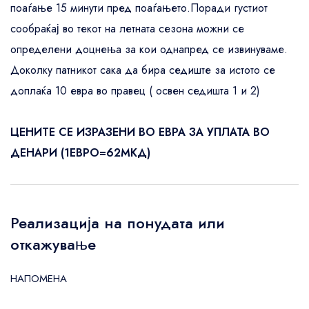
поаѓање 15 минути пред поаѓањето.Поради густиот
сообраќај во текот на летната сезона можни се
определени доцнења за кои однапред се извинуваме.
Доколку патникот сака да бира седиште за истото се
доплаќа 10 евра во правец ( освен седишта 1 и 2)
ЦЕНИТЕ СЕ ИЗРАЗЕНИ ВО ЕВРА ЗА УПЛАТА ВО
ДЕНАРИ (1ЕВРО=62МКД)
Реализација на понудата или
откажување
НАПОМЕНА