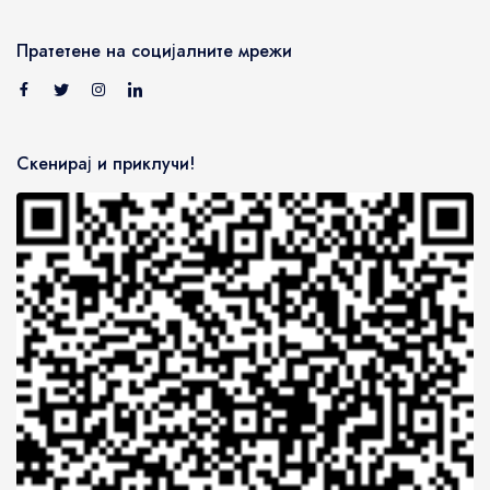
Пратетене на социјалните мрежи
Скенирај и приклучи!