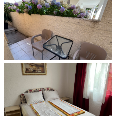
Wonderful 4.5+
45
Very good 4+
21
Good 3.5+
78
Style
Budget
92
Mid-range
45
Luxury
21
Family-friendly
78
Business
679
Neighborhood
Central London
92