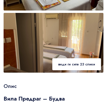
Guests' favourite area
45
Westminster Borough
21
Kensington and Chelsea
78
Oxford Street
679
види ги сите 23 слики
Опис
Вила Предраг – Будва