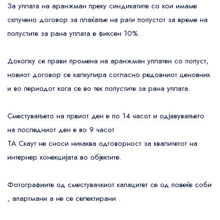
За уплата на аранжман преку синдикатите со кои имаме
склучено договор за плаќање на рати попустот за време на
попустите за рана уплата е фиксен 10%.
Доколку се прави промена на аранжман уплатен со попуст,
новиот договор се калкулира согласно редовниот ценовник
и во периодот кога се во тек попустите за рана уплата.
Сместувањето на првиот ден е по 14 часот и одјавувањето
на последниот ден е во 9 часот
ТА Скаут не сноси никаква одговорност за квалитетот на
интернер конекцијата во објектите.
Фотографиите од сместувачкиот капацитет се од повеќе соби
, апартмани а не се селектирани .