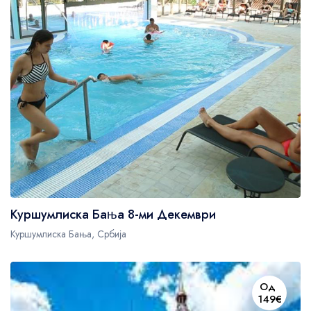
Guests' favourite area
45
Westminster Borough
21
Kensington and Chelsea
78
Oxford Street
679
Куршумлиска Бања 8-ми Декември
Куршумлиска Бања, Србија
Од
149€