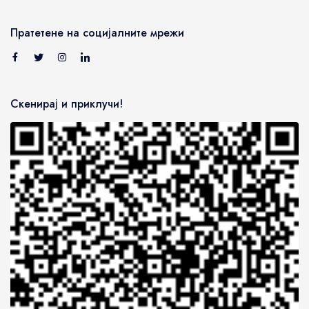
Пратетене на социјалните мрежи
Скенирај и приклучи!