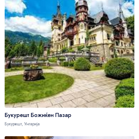
US$72
US$72
Букурешт Божиќен Пазар
Букурешт, Унгарија
US$72